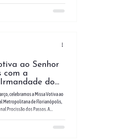
ntônio Coelho, dos padres Paulo
nio da Silva, e do diácono Ricardo
o prefeito Topázio Neto, a vice-
ntantes da Câmara Municipal e
otiva ao Senhor
s com a
 Irmandade do
s Passos
rço, celebramos a Missa Votiva ao
al Metropolitana de Florianópolis,
nal Procissão dos Passos. A
o arcebispo, Dom Wilson Tadeu
de padres, religiosos, religiosas,
Jesus dos Passos, além de
túrgica foi conduzida pelo Coral