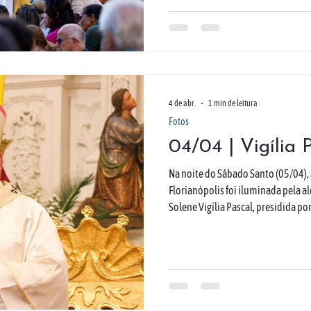
Oliveira (Pascom Catedral)
4 de abr.
1 min de leitura
Fotos
04/04 | Vigília 
Na noite do Sábado Santo (05/04),
Florianópolis foi iluminada pela a
Solene Vigília Pascal, presidida p
Celebrando a vitória da vida sobre 
trevas à luz, com a bênção do fogo 
que brota em Cristo. Em unidade,
renovou as promessas do Batismo,
de caminha