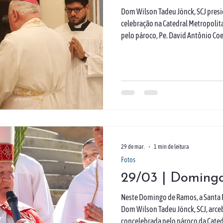
Dom Wilson Tadeu Jönck, SCJ presid
celebração na Catedral Metropoli
pelo pároco, Pe. David Antônio Coe
destacou a necessidade de nos unir
buscando n’Ele uma vida nova, mar
Durante a celebração, Dom Wilson r
recordando o gesto de humildade de
Santíssimo Sac
29 de mar.
1 min de leitura
Fotos
29/03 | Doming
Neste Domingo de Ramos, a Santa M
Dom Wilson Tadeu Jönck, SCJ, arceb
concelebrada pelo pároco da Cated