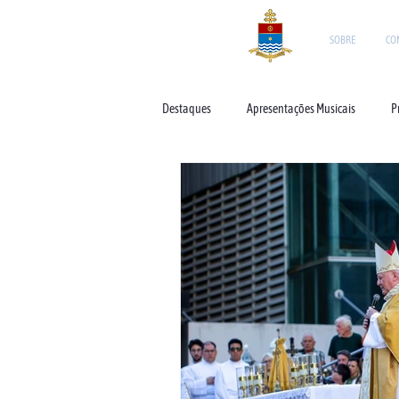
SOBRE
CO
Destaques
Apresentações Musicais
P