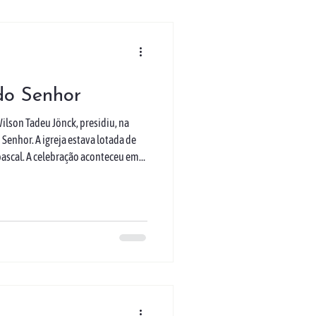
do Senhor
lson Tadeu Jönck, presidiu, na
 Senhor. A igreja estava lotada de
 pascal. A celebração aconteceu em
doração da Cruz e Rito da Comunhão.
que Jesus, em sua paixão, veio nos
risto, podemos viver como filhos de
ou. Após a celebração, aconteceu a