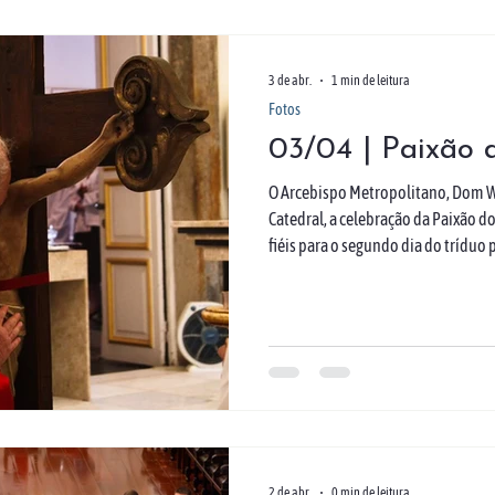
3 de abr.
1 min de leitura
Fotos
03/04 | Paixão 
O Arcebispo Metropolitano, Dom Wi
Catedral, a celebração da Paixão do
fiéis para o segundo dia do tríduo
três partes: Liturgia da Palavra, A
Em sua homilia, Dom Wilson falou 
trazer de volta a dignidade. "Em C
Deus, viver como ele viveu", afirm
2 de abr.
0 min de leitura