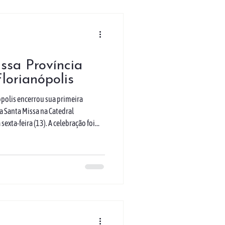
ssa Província
Florianópolis
nópolis encerrou sua primeira
a Santa Missa na Catedral
sexta-feira (13). A celebração foi
itano, Dom Wilson Tadeu Jönck, e
 Dom Onécimo Alberton, pelo
bispos Dom Jacinto Inácio Flach,
lson Pedro Busin, da Diocese de