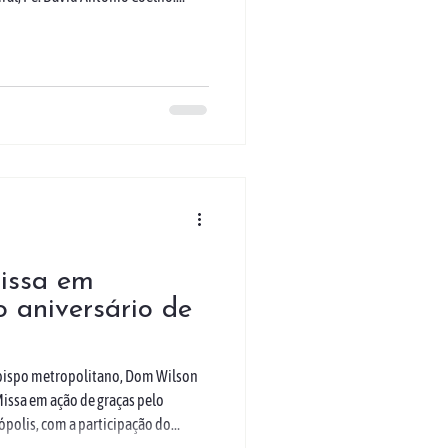
onal da Solidariedade, gesto
dade 2026. A celebração começou
mos, recordando a entrada de Jesus
te as celebrações da Semana Santa.
issa em
 aniversário de
ebispo metropolitano, Dom Wilson
Missa em ação de graças pelo
ópolis, com a participação do