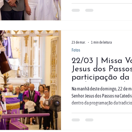
pároco da Catedral, Padre David A
Stippe Schmitt, Pedro Koehler e Vâ
José de Souza. Estiveram presentes 
prefeita Maryanne Mattos, represe
demais autoridades. A
23 de mar.
1 min de leitura
Fotos
22/03 | Missa V
Jesus dos Passo
participação da
Senhor Jesus do
Na manhã deste domingo, 22 de ma
Senhor Jesus dos Passos na Catedr
dentro da programação da tradicio
celebração foi presidida por noss
Jönck, SCJ, e contou com a presença 
membros da Irmandade do Senhor 
paroquianos e devotos. A música li