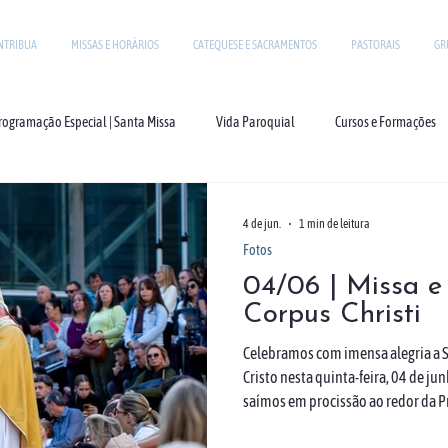
NTRIBUA
MISSAS E HORÁRIOS
CATEQUESE E SACRAMENTOS
PASTORAIS
GR
rogramação Especial | Santa Missa
Vida Paroquial
Cursos e Formações
4 de jun.
1 min de leitura
Fotos
04/06 | Missa e
Corpus Christi
Celebramos com imensa alegria a 
Cristo nesta quinta-feira, 04 de ju
saímos em procissão ao redor da Pr
Confira alguns momentos dessa bel