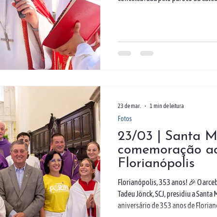
Também foi realizada a Coleta Naci
concreto da Campanha da Fraterni
com a procissão e a benção dos ra
em Jerusalém e abrindo oficialmen
#ArquiFloripa #DomingoDeRam
23 de mar.
1 min de leitura
Fotos
23/03 | Santa M
comemoração ao
Florianópolis
Florianópolis, 353 anos! 🎉 O arc
Tadeu Jönck, SCJ, presidiu a Santa 
aniversário de 353 anos de Florian