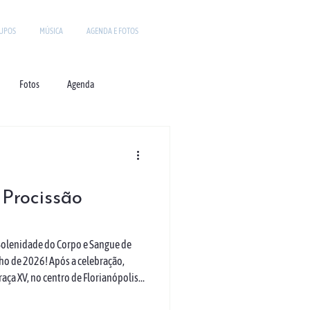
UPOS
MÚSICA
AGENDA E FOTOS
Fotos
Agenda
 Procissão
Solenidade do Corpo e Sangue de
nho de 2026! Após a celebração,
aça XV, no centro de Florianópolis.
íssima celebração. Fotos: Jonara