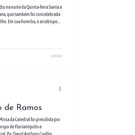
iu na noite da Quinta-feira Santa a
tana, que também foi concelebrada
lho. Em sua homilia, o arcebispo
mos a Cristo nestes dias santos,
cada pelo amor, serviço e entrega.
ealizou o rito do Lava-pés,
 Jesus, e, ao final, conduziu o
o de Ramos
issa da Catedral foi presidida por
ispo de Florianópolis e
ral, Pe. David Antônio Coelho.