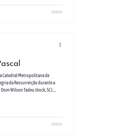
Pascal
 a Catedral Metropolitana de
legria da Ressurreição durante a
or Dom Wilson Tadeu Jönck, SCJ.
a morte, a Vigília nos conduziu das
novo e da água, sinais da vida nova
 toda a assembleia presente também
 reafirmando a fé e o compromisso