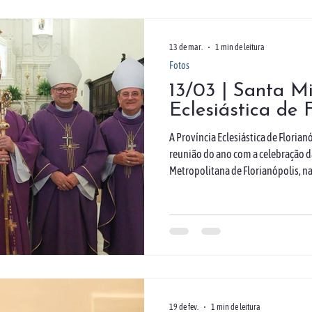
Santa Cecília, enriquecendo
13 de mar.
1 min de leitura
Fotos
13/03 | Santa Mi
Eclesiástica de 
A Província Eclesiástica de Floria
reunião do ano com a celebração d
Metropolitana de Florianópolis, na 
presidida pelo arcebispo metropol
concelebrada pelo bispo auxiliar
monsenhor Milton Zonta, além dos 
da Diocese de Criciúma, e Dom Adí
Tubarão. A reunião foi realiza
19 de fev.
1 min de leitura