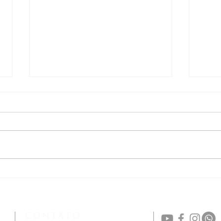
01/08 | 50 anos da RCC na
17/0
Arquifloripa
de 2
Vida
CONTATO