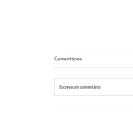
Comentários
Escreva um comentário
07/08 | Encontro de Jovens
de 20 a 35 anos: Vocações ✨
LOCALIZAÇÃO