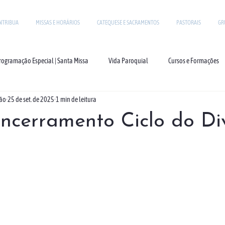
NTRIBUA
MISSAS E HORÁRIOS
CATEQUESE E SACRAMENTOS
PASTORAIS
GR
rogramação Especial | Santa Missa
Vida Paroquial
Cursos e Formações
ção
25 de set. de 2025
1 min de leitura
Encerramento Ciclo do Di