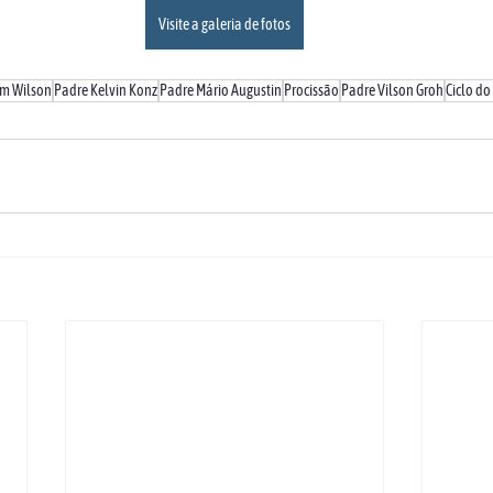
Visite a galeria de fotos
m Wilson
Padre Kelvin Konz
Padre Mário Augustin
Procissão
Padre Vilson Groh
Ciclo do