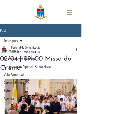
Post
Destaques
Pastoral da Comunicação
Destaques
2 de abr.
0 min de leitura
02/04 | 09h00 Missa do
Apresentações Musicais
Crisma
Programação Especial | Santa Missa
Vida Paroquial
Cursos e Formações
Fotos
Agenda