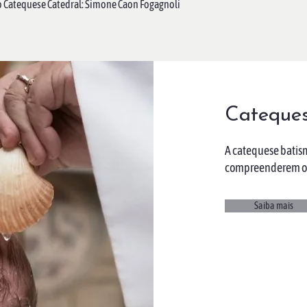
 Catequese Catedral: Simone Caon Fogagnoli
Cateques
A catequese batism
compreenderem o 
Saiba mais