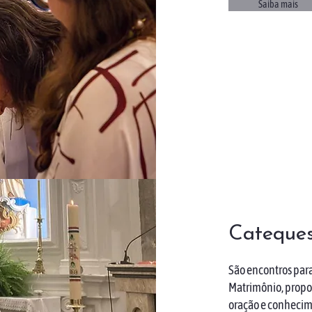
Saiba mais
Cateques
São encontros para
Matrimônio, propo
oração e conhecimen