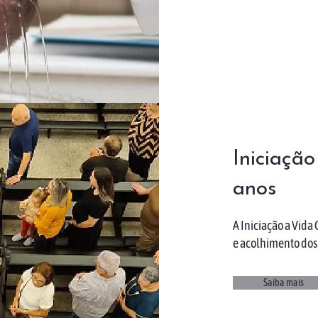
Iniciação
anos
A Iniciação a Vida
e acolhimento dos 
Saiba mais