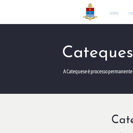
SOBRE
CO
Cateques
A Catequese é processo permanente 
Cat