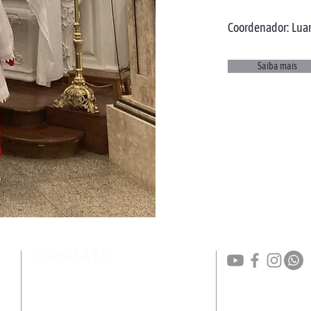
​Coordenador: Lua
Saiba mais
CONTATO
(48) 3224-3357 / (48) 99114-9448