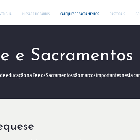
NTRIBUA
MISSAS E HORÁRIOS
CATEQUESE E SACRAMENTOS
PASTORAIS
GR
e e Sacramentos
de educação na Fé e os Sacramentos são marcos importantes nesta c
equese