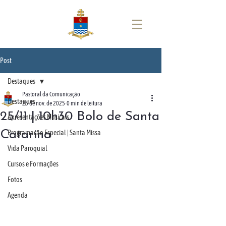
Post
Destaques
Pastoral da Comunicação
Destaques
25 de nov. de 2025
0 min de leitura
25/11 | 10h30 Bolo de Santa
Apresentações Musicais
Catarina
Programação Especial | Santa Missa
Vida Paroquial
Cursos e Formações
Fotos
Agenda