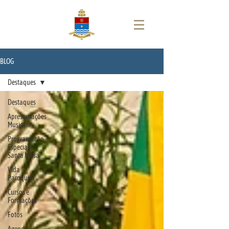
BLOG
Destaques
Destaques
Apresentações
Musicais
Programação
Especial |
Santa Missa
Vida
Paroquial
Cursos e
Formações
Fotos