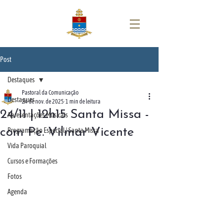
Post
Destaques
Pastoral da Comunicação
Destaques
24 de nov. de 2025
1 min de leitura
24/11 | 12h15 Santa Missa -
Apresentações Musicais
com Pe. Vilmar Vicente
Programação Especial | Santa Missa
Vida Paroquial
Cursos e Formações
Fotos
Agenda