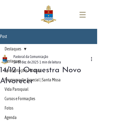
Post
Destaques
Pastoral da Comunicação
Destaques
14 de dez. de 2025
1 min de leitura
14/12 | Orquestra Novo
Apresentações Musicais
Alvorecer
Programação Especial | Santa Missa
Vida Paroquial
Cursos e Formações
Fotos
Agenda