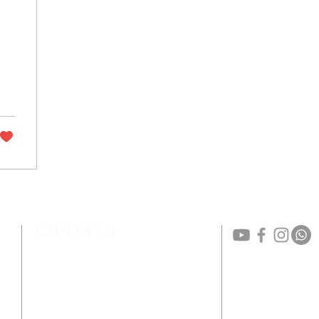
CONTATO
(48) 3224-3357 / (48) 99114-9448
secretaria@catedralflorianopolis.org.br