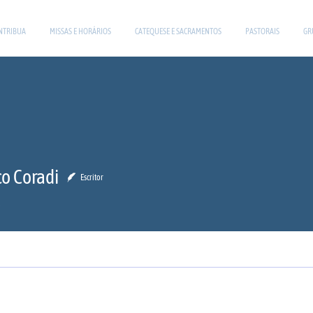
NTRIBUA
MISSAS E HORÁRIOS
CATEQUESE E SACRAMENTOS
PASTORAIS
GR
co Coradi
Escritor
a