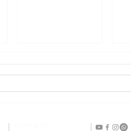
17/07 | Encontro de Jovens
14/0
de 20 a 35 anos: Iniciação à
Padr
Vida Cristã
CONTATO