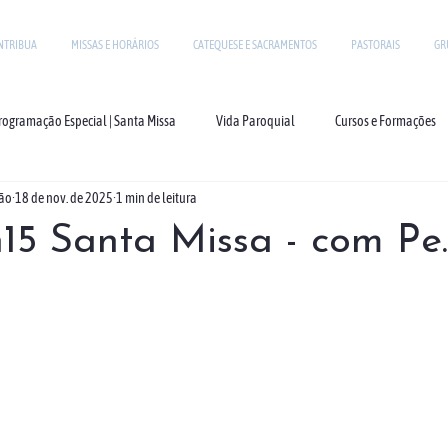
NTRIBUA
MISSAS E HORÁRIOS
CATEQUESE E SACRAMENTOS
PASTORAIS
GR
rogramação Especial | Santa Missa
Vida Paroquial
Cursos e Formações
ção
18 de nov. de 2025
1 min de leitura
2h15 Santa Missa - com Pe