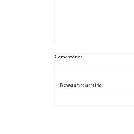
Comentários
Escreva um comentário
01/08 | 50 anos da RCC na
Arquifloripa
LOCALIZAÇÃO