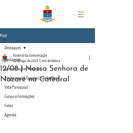
Post
Destaques
Pastoral da Comunicação
Destaques
12 de ago. de 2025
1 min de leitura
12/08 | Nossa Senhora de
Apresentações Musicais
Nazaré na Catedral
Programação Especial | Santa Missa
Vida Paroquial
Cursos e Formações
Fotos
Agenda