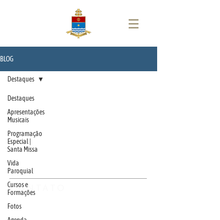
BLOG
Destaques
Destaques
Apresentações
LOCALIZAÇÃO
Musicais
R. Padre Miguelinho, 55 - Centro, Florianópolis - SC,
88010-
Programação
102
Especial |
Santa Missa
Vida
Paroquial
Cursos e
CONTATO
Formações
(48) 3224-3357
/
(48) 99114-9448
Fotos
secretaria@catedralflorianopolis.org.br